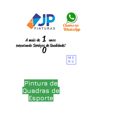
Chame no
WhatsApp
1
A mais de anos
executando Serviços de Qualidade!
0
ME
NU
Pintura de
Quadras de
Esporte